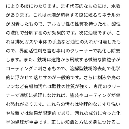
汚れの種類別に使い分けるおすすめの除去アイ
により多岐にわたります。まず代表的なものには、水垢
テムまとめ
があります。これは水滴が蒸発する際に残るミネラル分
が固着したもので、アルカリ性の性質を持つため、酸性
これで安心！専門知識で覚えるカーコーティン
の洗剤で分解するのが効果的です。次に油膜ですが、こ
グの汚れ対策完全ガイド
れは排気ガスや車体の手脂など油性の汚れが付着したも
ので、界面活性剤を含む専用のクリーナーで乳化し除去
します。また、鉄粉は道路から飛散する微細な鉄粒子が
コーティングに刺さるもので、溶解型鉄粉除去剤で化学
的に浮かせて落とすのが一般的です。さらに樹液や鳥の
フンなど有機物汚れは酸性の性質が強く、専用のクリー
ナーで適切に処理しなければ、塗装やコーティングが傷
む恐れがあります。これらの汚れは物理的なこすり洗い
や放置では効果が限定的であり、汚れの成分に合った化
学的処理が重要です。正しい知識と方法を身につけるこ