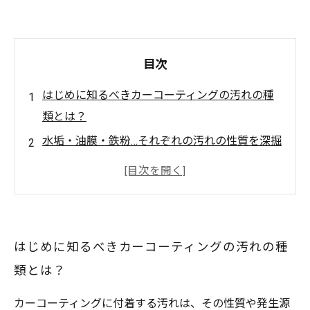
目次
はじめに知るべきカーコーティングの汚れの種
類とは？
水垢・油膜・鉄粉…それぞれの汚れの性質を深掘
り解説
汚れの原因とメカニズムから見た効果的な除去
法の選び方
実践！カーコーティングを傷めずに汚れを確実
はじめに知るべきカーコーティングの汚れの種
に落とす方法
類とは？
正しいメンテナンスでカーコーティングを長持
ちさせる秘訣
カーコーティングに付着する汚れは、その性質や発生源