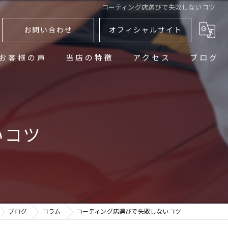
コーティング店選びで失敗しないコツ
お問い合わせ
オフィシャルサイト
お客様の声
当店の特徴
アクセス
ブログ
研磨
コラム
洗車
いコツ
メンテナンス
アフターフォロー
江別市のカーコーティング
ブログ
コラム
コーティング店選びで失敗しないコツ