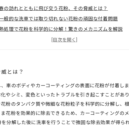
春の訪れとともに飛び交う花粉、その脅威とは？
一般的な洗車では取り切れない花粉の頑固な付着問題
熱処理で花粉を科学的に分解！驚きのメカニズムを解説
実践編：熱処理を使ったカーコーティングの花粉除去法
熱処理で守るカーコーティングの美しさと耐久性の秘訣
花粉シーズンの新常識！熱処理で愛車を守る最新メンテナ
脅威とは？
し、車のボディやカーコーティングの表面に花粉が付着し
劣化やシミ、変色といったトラブルを引き起こすことがあ
で花粉のタンパク質や微細な花粉粒子を科学的に分解し、
まま花粉を効果的に除去できるため、カーコーティングの
粉を分解した後に洗車を行うことで強固な除去効果が得ら