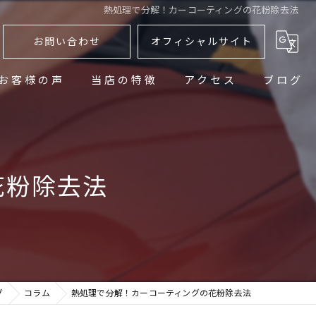
熱処理で分解！カーコーティングの花粉除去法
お問い合わせ
オフィシャルサイト
お客様の声
当店の特徴
アクセス
ブログ
研磨
コラム
洗車
花粉除去法
メンテナンス
アフターフォロー
江別市のカーコーティング
グ
コラム
熱処理で分解！カーコーティングの花粉除去法