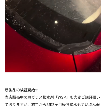
新製品の検証開始✨
当店販売中の窓ガラス撥水剤「WSP」も大変ご講評頂い
ておりますが、施工から2年2ヶ月経ち撥水もずいぶん弱